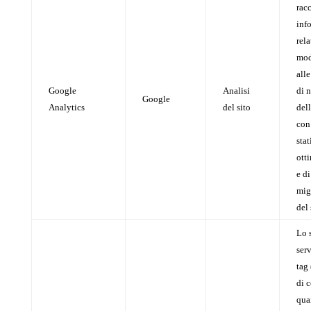
rac
inf
rela
mod
alle
Google
Analisi
di 
Google
Analytics
del sito
del
con 
stat
ott
e di
mig
del 
Lo 
serv
tag
di c
qua