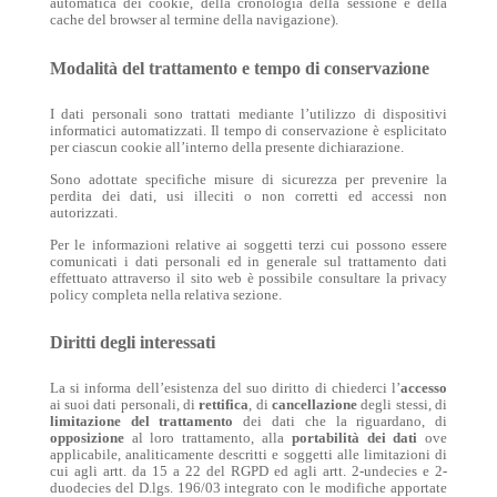
automatica dei cookie, della cronologia della sessione e della
cache del browser al termine della navigazione).
Modalità del trattamento e tempo di conservazione
I dati personali sono trattati mediante l’utilizzo di dispositivi
informatici automatizzati. Il tempo di conservazione è esplicitato
per ciascun cookie all’interno della presente dichiarazione.
Sono adottate specifiche misure di sicurezza per prevenire la
perdita dei dati, usi illeciti o non corretti ed accessi non
autorizzati.
Per le informazioni relative ai soggetti terzi cui possono essere
comunicati i dati personali ed in generale sul trattamento dati
effettuato attraverso il sito web è possibile consultare la privacy
policy completa nella relativa sezione.
Diritti degli interessati
La si informa dell’esistenza del suo diritto di chiederci l’
accesso
ai suoi dati personali, di
rettifica
, di
cancellazione
degli stessi, di
limitazione del trattamento
dei dati che la riguardano, di
opposizione
al loro trattamento, alla
portabilità dei dati
ove
applicabile, analiticamente descritti e soggetti alle limitazioni di
cui agli artt. da 15 a 22 del RGPD ed agli artt. 2-undecies e 2-
duodecies del D.lgs. 196/03 integrato con le modifiche apportate