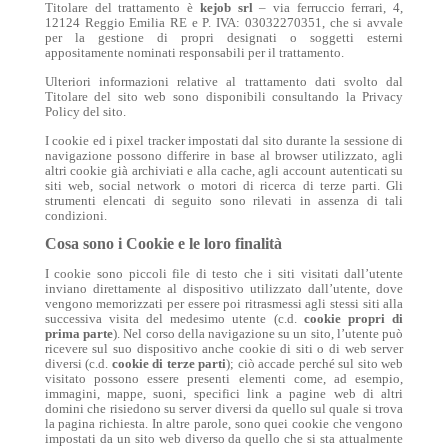
Titolare del trattamento è
kejob srl
– via ferruccio ferrari, 4,
12124 Reggio Emilia RE e P. IVA: 03032270351, che si avvale
per la gestione di propri designati o soggetti esterni
appositamente nominati responsabili per il trattamento.
Ulteriori informazioni relative al trattamento dati svolto dal
Titolare del sito web sono disponibili consultando la Privacy
Policy del sito.
I cookie ed i pixel tracker impostati dal sito durante la sessione di
navigazione possono differire in base al browser utilizzato, agli
altri cookie già archiviati e alla cache, agli account autenticati su
siti web, social network o motori di ricerca di terze parti. Gli
strumenti elencati di seguito sono rilevati in assenza di tali
condizioni.
Cosa sono i Cookie e le loro finalità
I cookie sono piccoli file di testo che i siti visitati dall’utente
inviano direttamente al dispositivo utilizzato dall’utente, dove
vengono memorizzati per essere poi ritrasmessi agli stessi siti alla
successiva visita del medesimo utente (c.d.
cookie propri di
prima parte
). Nel corso della navigazione su un sito, l’utente può
ricevere sul suo dispositivo anche cookie di siti o di web server
diversi (c.d.
cookie di terze parti
); ciò accade perché sul sito web
visitato possono essere presenti elementi come, ad esempio,
immagini, mappe, suoni, specifici link a pagine web di altri
domini che risiedono su server diversi da quello sul quale si trova
la pagina richiesta. In altre parole, sono quei cookie che vengono
impostati da un sito web diverso da quello che si sta attualmente