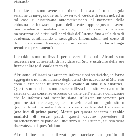
visitando.
I cookie possono avere una durata limitata ad una singola
sessione di navigazione sul browser (c.d.
cookie di sessione
), ed in
tal caso si disattivano automaticamente al momento della
chiusura del browser da parte dell’utente; oppure possono avere
una scadenza predeterminata e, in tal caso, rimarranno
memorizzati ed attivi nell’hard disk dell’utente fino a tale data di
scadenza, continuando a raccogliere informazioni nel corso di
differenti sessioni di navigazione sul browser (c.d.
cookie a lungo
termine o permanenti
).
I cookie sono utilizzati per diverse funzioni. Alcuni sono
necessari per consentirti di navigare sul Sito e usufruire delle sue
funzionalità (c.d.
cookie tecnici
).
Altri sono utilizzati per ottenere informazioni statistiche, in forma
aggregata o non, sul numero degli utenti che accedono al Sito e su
come il Sito viene utilizzato (c.d.
cookie di analisi o analitici
).
Questi strumenti possono essere utilizzati dal sito web anche in
assenza di un consenso espresso da parte dell’utente, a condizione
che le informazioni raccolte siano utilizzate unicamente per
produrre statistiche aggregate in relazione ad un singolo sito o
gruppi di siti riconducibili allo stesso titolare del trattamento
(
analitici di prima parte
). Mentre per quanto concerne i
cookie
analitici di terze parti
, questi devono prevedere il
mascheramento di parte dell’indirizzo IP dell’utente, a tutela della
riservatezza di quest’ultimo.
Altri, infine, sono utilizzati per tracciare un profilo di