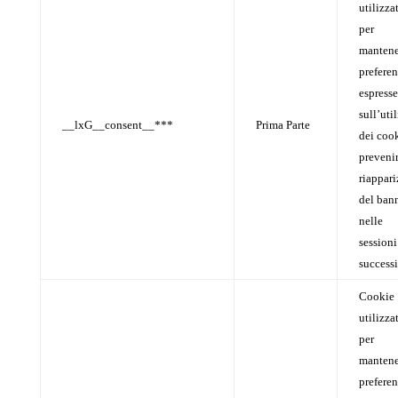
utilizza
per
mantene
prefere
espresse
sull’uti
__lxG__consent__***
Prima Parte
dei cook
prevenir
riappar
del ban
nelle
sessioni
success
Cookie
utilizza
per
mantene
prefere