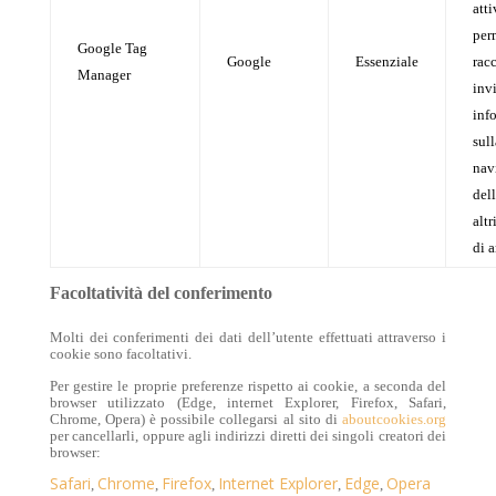
atti
per
Google Tag
Google
Essenziale
rac
Manager
inv
inf
sull
nav
del
altr
di a
Facoltatività del conferimento
Molti dei conferimenti dei dati dell’utente effettuati attraverso i
cookie sono facoltativi.
Per gestire le proprie preferenze rispetto ai cookie, a seconda del
browser utilizzato (Edge, internet Explorer, Firefox, Safari,
Chrome, Opera) è possibile collegarsi al sito di
aboutcookies.org
per cancellarli, oppure agli indirizzi diretti dei singoli creatori dei
browser:
Safari
Chrome
Firefox
Internet Explorer
Edge
Opera
,
,
,
,
,