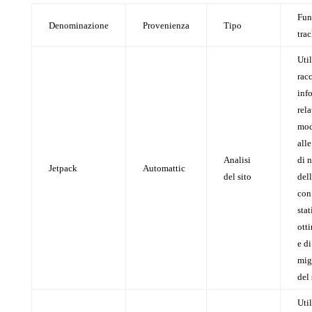
Fun
Denominazione
Provenienza
Tipo
trac
Util
rac
inf
rela
mod
alle
Analisi
di 
Jetpack
Automattic
del sito
del
con 
stat
ott
e di
mig
del 
Util