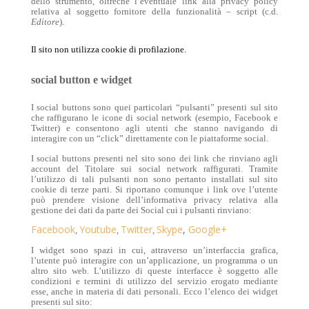
dello strumento, oltreché l’eventuale link alla privacy policy
relativa al soggetto fornitore della funzionalità – script (c.d.
Editore
).
Il sito non utilizza cookie di profilazione.
social button e widget
I social buttons sono quei particolari “pulsanti” presenti sul sito
che raffigurano le icone di social network (esempio, Facebook e
Twitter) e consentono agli utenti che stanno navigando di
interagire con un “click” direttamente con le piattaforme social.
I social buttons presenti nel sito sono dei link che rinviano agli
account del Titolare sui social network raffigurati. Tramite
l’utilizzo di tali pulsanti non sono pertanto installati sul sito
cookie di terze parti. Si riportano comunque i link ove l’utente
può prendere visione dell’informativa privacy relativa alla
gestione dei dati da parte dei Social cui i pulsanti rinviano:
Facebook
Youtube
Twitter
Skype
,
Google+
,
,
,
I widget sono spazi in cui, attraverso un’interfaccia grafica,
l’utente può interagire con un’applicazione, un programma o un
altro sito web. L’utilizzo di queste interfacce è soggetto alle
condizioni e termini di utilizzo del servizio erogato mediante
esse, anche in materia di dati personali. Ecco l’elenco dei widget
presenti sul sito: