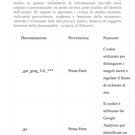
mirate, in quanto solitamente le informazioni raccolte sono
criptate o anonimizzate, in modo da non poter risalire all’identità
dell’utente.
Di seguito si riportano i cookie di analisi inoltrati,
indicando provenienza, scadenza e funzione dello strumento,
oltreché l’eventuale link alla privacy policy relativa al soggetto
fornitore della funzionalità – script (c.d.
Editore
).
Denominazione
Provenienza
Funzione
Cookie
utilizzato per
distinguere i
_gat_gtag_UA_***
Prima Parte
singoli utenti e
regolare il flusso
di richieste al
sito.
Il cookie è
utilizzato da
Google
Analytics per
_ga
Prima Parte
identificare un