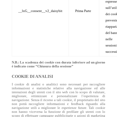
espresse
sull’uti
__lxG__consent__v2_daisybit
Prima Parte
dei cook
prevenir
riappar
del ban
nelle
sessioni
success
N.B.: La scadenza dei cookie con durata inferiore ad un giorno
è indicato come “Chiusura della sessione”
COOKIE DI ANALISI
I cookie di analisi o analitici sono necessari per raccogliere
informazioni e statistiche relative alla navigazione ed alle
interazioni degli utenti con il sito web con lo scopo di valutare,
migliorare, ottimizzare e personalizzare l’esperienza di
navigazione. Senza il ricorso a tali cookie, il proprietario del sito
non potrà raccogliere informazioni e feedback riguardo alla
navigazione utili a migliorare le esperienze future. Tali cookie
non hanno viceversa la funzione di profilare gli utenti con lo
scopo di effettuare campagne pubblicitarie o azioni di marketing